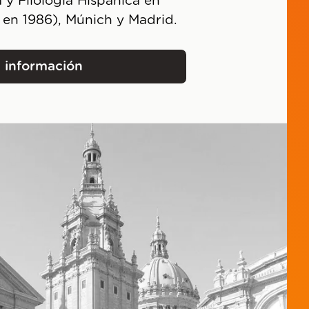
 y Filología Hispánica en
 en 1986), Múnich y Madrid.
 información
Mercedes Valdivieso