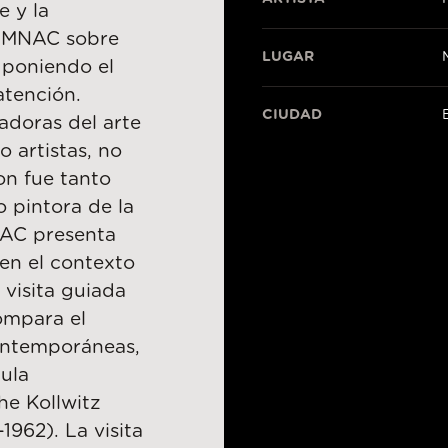
e y la
l MNAC sobre
LUGAR
 poniendo el
atención.
CIUDAD
adoras del arte
 artistas, no
n fue tanto
 pintora de la
NAC presenta
 en el contexto
 visita guiada
ompara el
ontemporáneas,
ula
he Kollwitz
1962). La visita