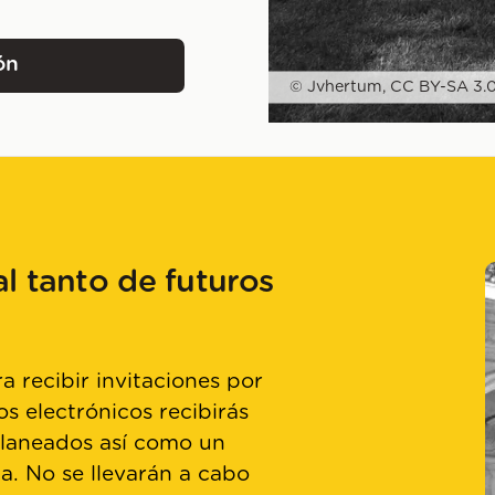
ón
Nacional d'Art de Catalunya
© Jvhertum, CC BY-SA 3.
l tanto de futuros
a recibir invitaciones por
os electrónicos recibirás
planeados así como un
ta. No se llevarán a cabo