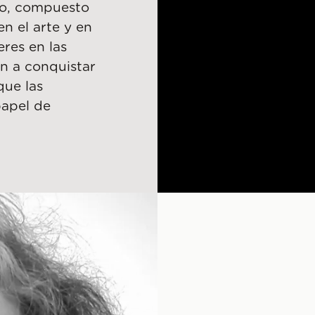
rto, compuesto
n el arte y en
res en las
n a conquistar
que las
papel de