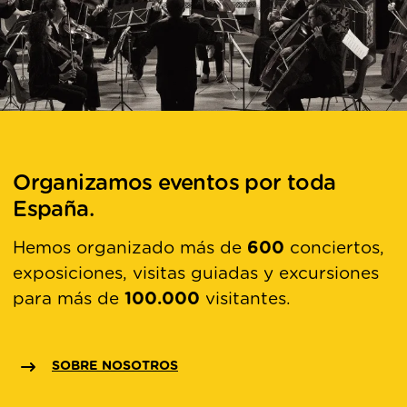
Organizamos eventos por toda
España.
Hemos organizado más de
600
conciertos,
exposiciones, visitas guiadas y excursiones
para más de
100.000
visitantes.
SOBRE NOSOTROS