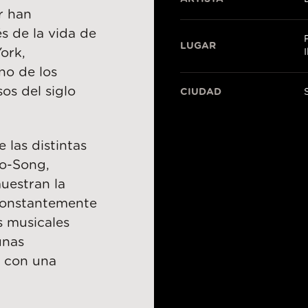
r han
s de la vida de
LUGAR
York,
no de los
os del siglo
CIUDAD
 las distintas
ao-Song,
uestran la
constantemente
s musicales
unas
o con una