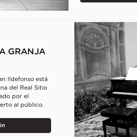
LA GRANJA
an Ildefonso está
na del Real Sitio
ado por el
erto al público.
ón
o Real de La Granja de San Ildefonso