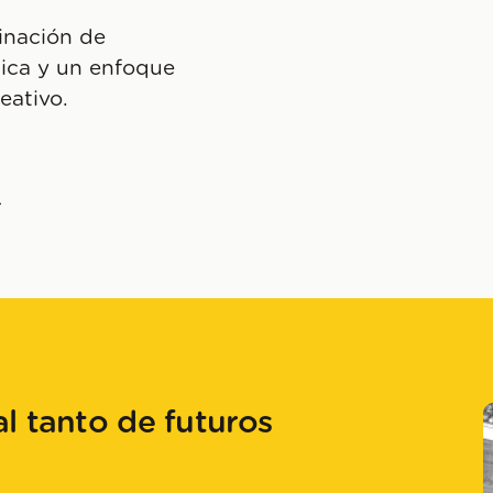
binación de
nica y un enfoque
eativo.
_
l tanto de futuros