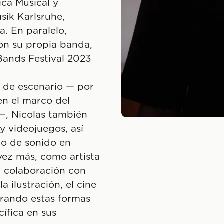
ica Musical y
sik Karlsruhe,
. En paralelo,
con su propia banda,
Bands Festival 2023
 de escenario — por
en el marco del
—, Nicolas también
y videojuegos, así
co de sonido en
 vez más, como artista
n colaboración con
a ilustración, el cine
egrando estas formas
ífica en sus