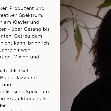
siker, Produzent und
reativen Spektrum.
n am Klavier und
ter – über Gesang bis
enten. Getreu dem
nicht kann, bring ich
e Jahre hinweg
ktion, Mixing und
ch stilistisch
 Blues, Jazz und
d und
stilistische Spektrum
nen Produktionen als
er.