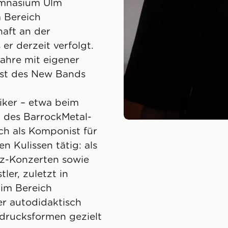
mnasium Ulm
m Bereich
aft an der
er derzeit verfolgt.
Jahre mit eigener
list des New Bands
iker – etwa beim
 des BarrockMetal-
uch als Komponist für
n Kulissen tätig: als
zz-Konzerten sowie
ler, zuletzt in
 im Bereich
 er autodidaktisch
sdrucksformen gezielt