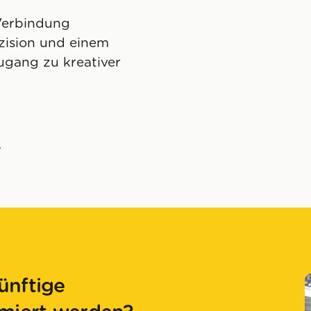
 Verbindung
äzision und einem
ugang zu kreativer
_
ünftige