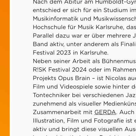
Nach dem Abitur am Humboldt-Gy
entschied er sich für ein Studium i
Musikinformatik und Musikwissensch
Hochschule für Musik Karlsruhe, das 
Parallel dazu war er über mehrere 
Band aktiv, unter anderem als Fina
Festival 2023 in Karlsruhe.
Neben seiner Arbeit als Bühnenmus
R!SK Festival 2024 oder im Rahmen
Projekts Opus Brain – ist Nicolas a
Film und Videospiele sowie hinter de
Tontechniker bei verschiedenen Ja
zunehmend als visueller Medienkünst
Zusammenarbeit mit
GERDA
. Auch
Illustration, Film und Fotografie ist
aktiv und bringt diese visuellen Au