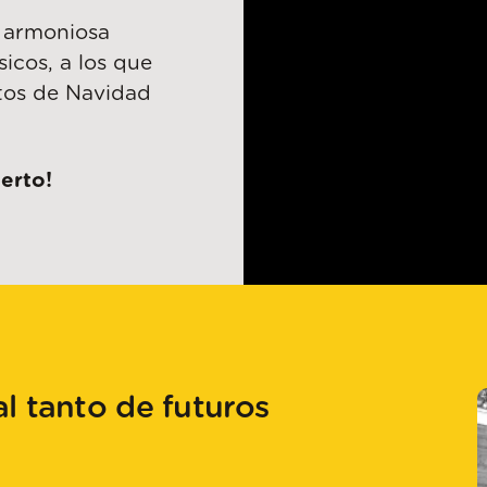
y armoniosa
icos, a los que
tos de Navidad
erto!
l tanto de futuros