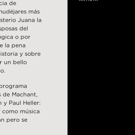
cia de
 mudéjares más
sterio Juana la
sposas del
ógica o por
e la pena
istoria y sobre
 un bello
o.
 programa
s de Machant,
 y Paul Heller:
sí como música
an pero se