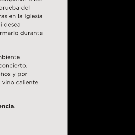
 prueba del
as en la Iglesia
i desea
irmarlo durante
mbiente
concierto.
eños y por
 vino caliente
encia
.