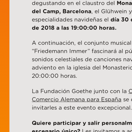
degustando en el claustro del
Mona
del Camp, Barcelona
, el Glühwein y
especialidades navideñas el
día 30
de 2018 a las 19:00:00 horas.
A continuación, el conjunto musica
“Friedemann Immer” fascinará al pú
sonidos celestiales de canciones na
adviento en la iglesia del Monasterio
20:00:00 horas.
La Fundación Goethe junto con la
C
Comercio Alemana para España
se 
invitarles a este evento excepcional.
Quiere participar y salir personal
escenario único?
Les invitamos a a