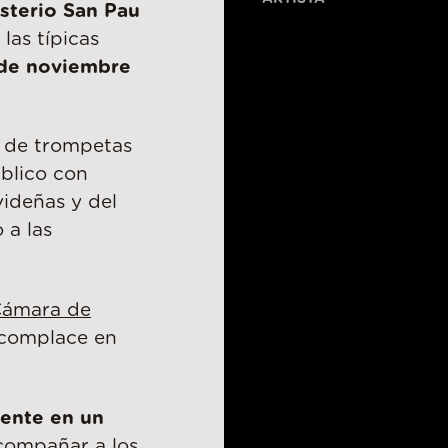
sterio San Pau
 las típicas
 de noviembre
l de trompetas
blico con
videñas y del
 a las
ámara de
complace en
mente en un
compañar a los