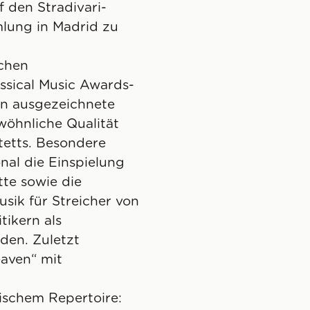
f den Stradivari-
lung in Madrid zu
schen
lassical Music Awards-
en ausgezeichnete
öhnliche Qualität
tetts. Besondere
nal die Einspielung
te sowie die
k für Streicher von
tikern als
en. Zuletzt
aven“ mit
ischem Repertoire: