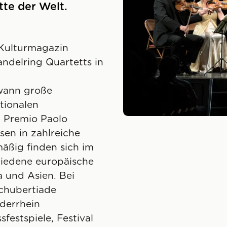
te der Welt.
 Kulturmagazin
ndelring Quartetts in
wann große
tionalen
 Premio Paolo
sen in zahlreiche
mäßig finden sich im
hiedene europäische
 und Asien. Bei
Schubertiade
derrhein
festspiele, Festival