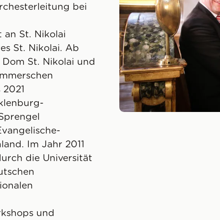
chesterleitung bei
an St. Nikolai
s St. Nikolai. Ab
Dom St. Nikolai und
Pommerschen
 2021
klenburg-
Sprengel
vangelische-
land. Im Jahr 2011
rch die Universität
eutschen
ionalen
rkshops und