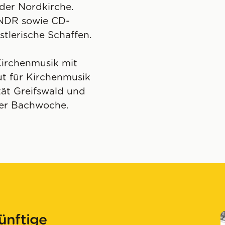
der Nordkirche.
NDR sowie CD-
lerische Schaffen.
Kirchenmusik mit
t für Kirchenmusik
tät Greifswald und
lder Bachwoche.
ünftige