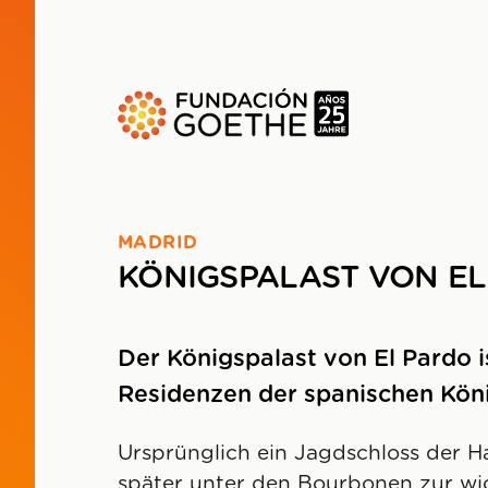
ZUM HAUPTINHALT SPRINGEN
MADRID
KÖNIGSPALAST VON E
Der Königspalast von El Pardo i
Residenzen der spanischen Köni
Ursprünglich ein Jagdschloss der H
später unter den Bourbonen zur wi