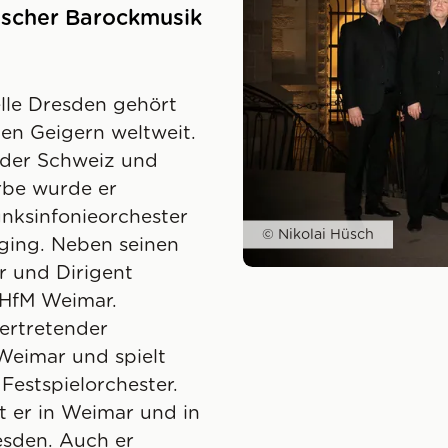
tscher Barockmusik
elle Dresden gehört
en Geigern weltweit.
 der Schweiz und
rbe wurde er
nksinfonieorchester
© Nikolai Hüsch
 ging. Neben seinen
r und Dirigent
r HfM Weimar.
vertretender
 Weimar und spielt
Festspielorchester.
t er in Weimar und in
esden. Auch er