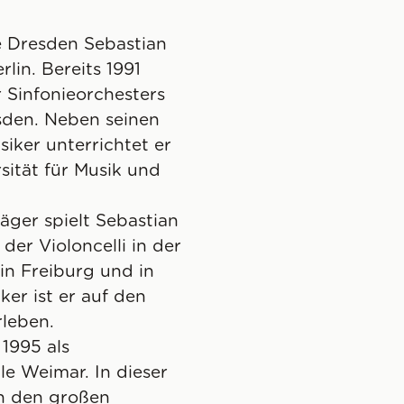
e Dresden Sebastian
lin. Bereits 1991
 Sinfonieorchesters
sden. Neben seinen
iker unterrichtet er
rsität für Musik und
räger spielt Sebastian
der Violoncelli in der
 in Freiburg und in
er ist er auf den
rleben.
 1995 als
lle Weimar. In dieser
in den großen