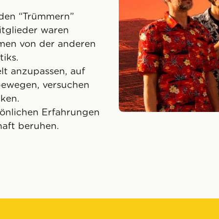
 den “Trümmern”
itglieder waren
amen von der anderen
tiks.
lt anzupassen, auf
ubewegen, versuchen
cken.
sönlichen Erfahrungen
haft beruhen.