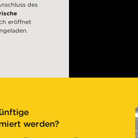
Anschluss des
rische
h eröffnet
ingeladen.
ünftige
rmiert werden?