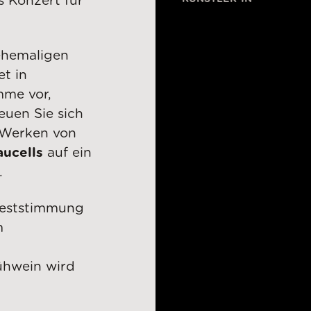
 Konzert für
 ehemaligen
et in
mme vor,
euen Sie sich
 Werken von
ucells
auf ein
.
 Feststimmung
m
ühwein wird