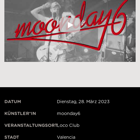
moonday6 - All Night 
DATUM
Dienstag, 28. März 2023
KÜNSTLER*IN
moonday6
VERANSTALTUNGSORT
Loco Club
STADT
Valencia