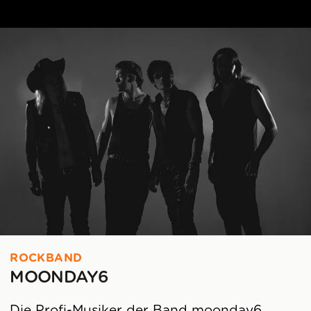
ROCKBAND
MOONDAY6
Die Profi-Musiker der Band moonday6