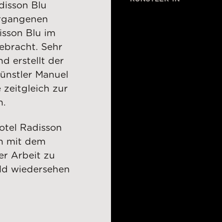
disson Blu
ergangenen
isson Blu im
ebracht. Sehr
d erstellt der
ünstler Manuel
 zeitgleich zur
n.
tel Radisson
ch mit dem
er Arbeit zu
ald wiedersehen