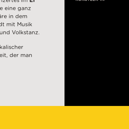
nzertes im
El
ie eine ganz
äre in dem
dt mit Musik
 und Volkstanz.
kalischer
eit, der man